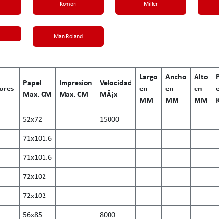
Komori
Miller
Man Roland
Largo
Ancho
Alto
Papel
Impresion
Velocidad
ores
en
en
en
Max. CM
Max. CM
MÃ¡x
MM
MM
MM
52x72
15000
71x101.6
71x101.6
72x102
72x102
56x85
8000