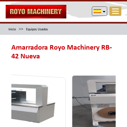
>>
Inicio
Equipos Usados
Amarradora Royo Machinery RB-
42 Nueva